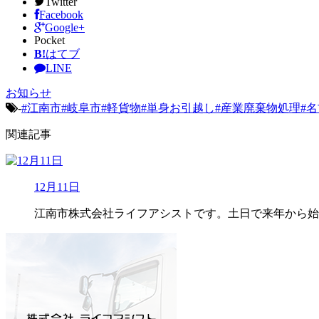
Twitter
Facebook
Google+
Pocket
B!
はてブ
LINE
お知らせ
-
#江南市#岐阜市#軽貨物#単身お引越し#産業廃棄物処理#
関連記事
12月11日
江南市株式会社ライフアシストです。土日で来年から始