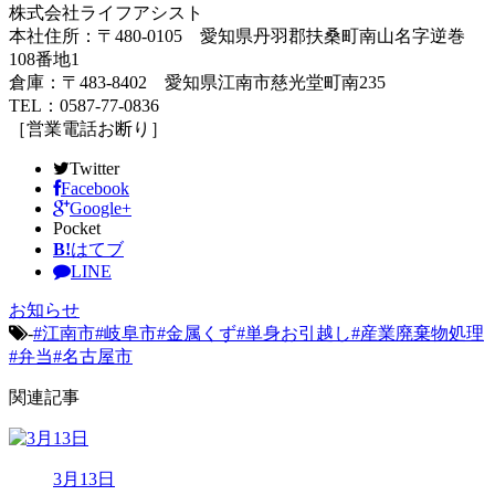
株式会社ライフアシスト
本社住所：〒480-0105 愛知県丹羽郡扶桑町南山名字逆巻
108番地1
倉庫：〒483-8402 愛知県江南市慈光堂町南235
TEL：0587-77-0836
［営業電話お断り］
Twitter
Facebook
Google+
Pocket
B!
はてブ
LINE
お知らせ
-
#江南市#岐阜市#金属くず#単身お引越し#産業廃棄物処理
#弁当#名古屋市
関連記事
3月13日