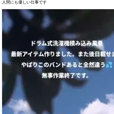
人間にも優しい仕事です
動
画
プ
レ
ー
ヤ
ー